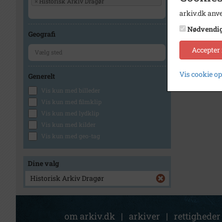
×
Historisk Arkiv Dragør
arkiv.dk anve
Nødvendi
Geografi
Accepter
Vis cookie o
Generelt
Vis kun med billeder
Vis kun med filmklip
Vis kun med lydklip
Vis kun med kilder
Vis kun med geo-tag
Dine valg
Historisk Arkiv Dragør
om arkiv.dk
|
arkiver
|
rettigheder