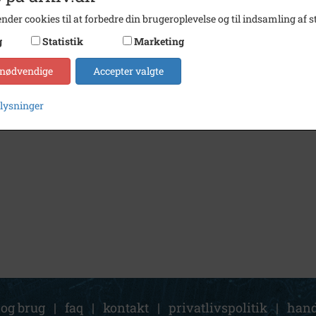
nder cookies til at forbedre din brugeroplevelse og til indsamling af st
g
Statistik
Marketing
 nødvendige
Accepter valgte
plysninger
 og brug
|
faq
|
kontakt
|
privatlivspolitik
|
hand