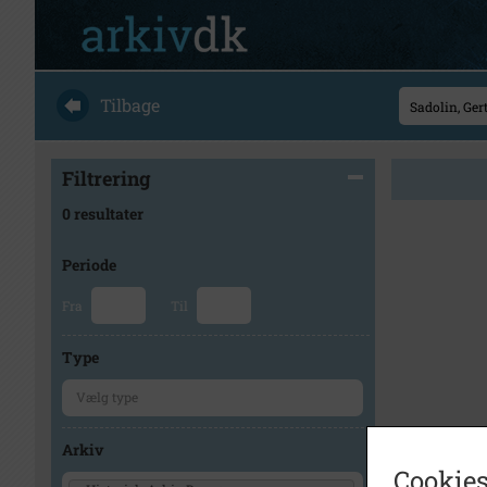
Tilbage
Filtrering
0 resultater
Periode
Fra
Til
Type
Arkiv
Cookies