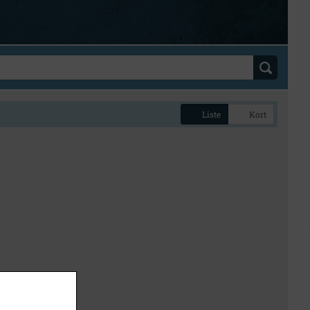
Liste
Kort