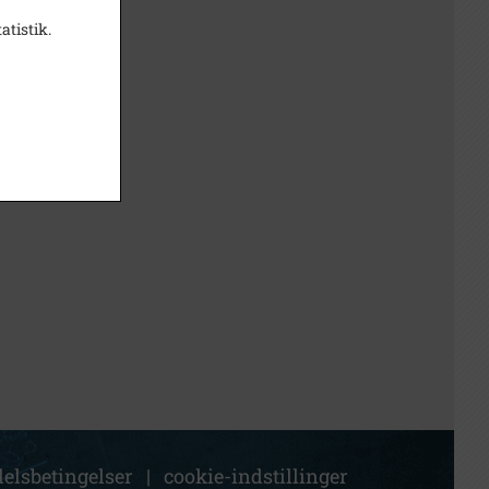
atistik.
elsbetingelser
|
cookie-indstillinger