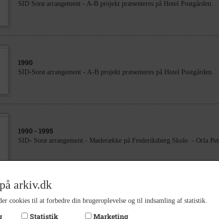
SID Sorø arrangement - A-B projekt præsenteres på Hotel Postgården.
1990
SID-Sorø arrangement - A-B projekt præsenteres på Hotel Postgården.
1990
- 1995
SID- Sorø arrangement - Møderække på Frederiksberg Skole. - Orla Pete
på arkiv.dk
1990
er cookies til at forbedre din brugeroplevelse og til indsamling af statistik.
SID-Sorø arrangement - A-B projekt præsenteres på Hotel Postgården.
g
Statistik
Marketing