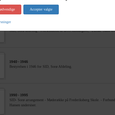
nødvendige
Accepter valgte
ysninger
1990
SID, Sorø afdeling - Præsentation af årets Jubilargave, "Lussac-Saint-E
1940
- 1946
Bestyrelsen i 1946 for SID, Sorø Afdeling.
1990
- 1995
SID- Sorø arrangement - Møderække på Frederiksberg Skole. - Forbun
Hansen undersiser.