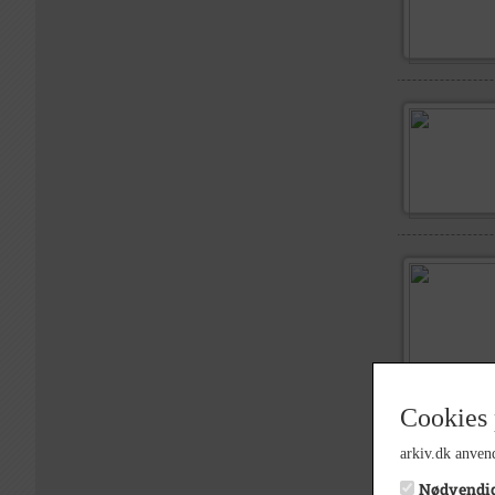
Cookies 
arkiv.dk anvend
Nødvendi