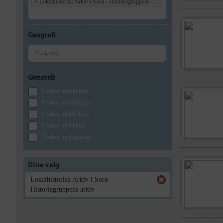
×
Lokalhistorisk Arkiv i Sorø - Historiegruppens arkiv
Geografi
Generelt
Vis kun med billeder
Vis kun med filmklip
Vis kun med lydklip
Vis kun med kilder
Vis kun med geo-tag
Dine valg
Lokalhistorisk Arkiv i Sorø -
Historiegruppens arkiv