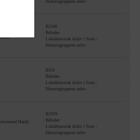
Historiegruppens arkiv
B2160
Billeder
milion"
Lokalhistorisk Arkiv i Sorø -
Historiegruppens arkiv
B331
Billeder
Lokalhistorisk Arkiv i Sorø -
Historiegruppens arkiv
B1959
Billeder
dsformand Hardy
Lokalhistorisk Arkiv i Sorø -
Historiegruppens arkiv