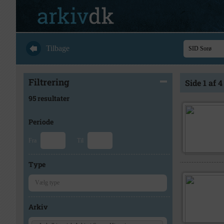
Tilbage
Filtrering
Side 1 af 4
95 resultater
Periode
Fra
Til
Type
Arkiv