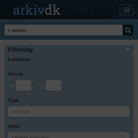
Filtrering
6 resultater
Periode
Fra
Til
Type
Arkiv
×
Holbæk Stadsarkiv