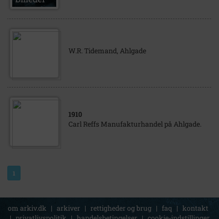
W.R. Tidemand, Ahlgade
1910
Carl Reffs Manufakturhandel på Ahlgade.
1
om arkiv.dk
|
arkiver
|
rettigheder og brug
|
faq
|
kontakt
|
privatlivspolitik
|
handelsbetingelser
|
cookie-indstillinger