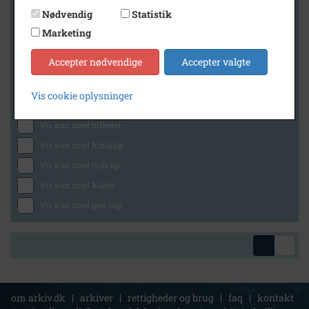
Nødvendig
Statistik
Marketing
Geografi
Accepter nødvendige
Accepter valgte
Vis cookie oplysninger
Generelt
Vis kun med billeder
Vis kun med filmklip
Vis kun med lydklip
Vis kun med kilder
Vis kun med geo-tag
om arkiv.dk
|
arkiver
|
rettigheder og brug
|
faq
|
kontakt