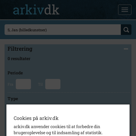
Filtrering
0 resultater
Periode
Fra
Til
Type
Cookies på arkiv.dk
Arkiv
arkiv.dk anvender cookies til at forbedre din
brugeroplevelse og til indsamling af statistik.
×
Historisk Arkiv Dragør