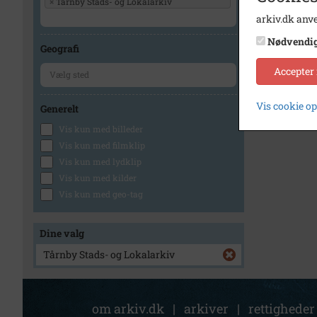
×
Tårnby Stads- og Lokalarkiv
arkiv.dk anve
Nødvendi
Geografi
Accepter
Vis cookie o
Generelt
Vis kun med billeder
Vis kun med filmklip
Vis kun med lydklip
Vis kun med kilder
Vis kun med geo-tag
Dine valg
Tårnby Stads- og Lokalarkiv
om arkiv.dk
|
arkiver
|
rettigheder