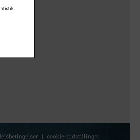
atistik.
elsbetingelser
|
cookie-indstillinger