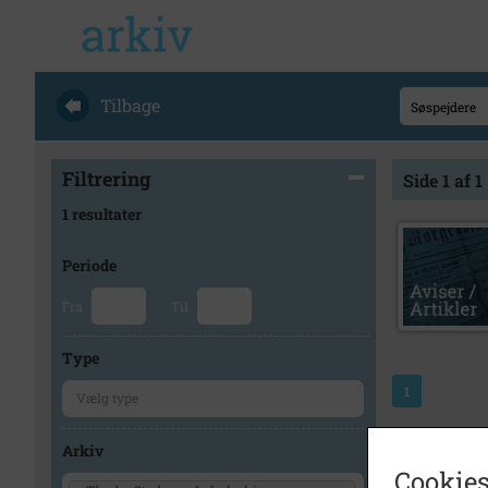
Tilbage
Filtrering
Side 1 af 1
1 resultater
Periode
Fra
Til
Type
1
Arkiv
Cookies