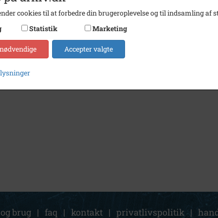
nder cookies til at forbedre din brugeroplevelse og til indsamling af st
g
Statistik
Marketing
 nødvendige
Accepter valgte
plysninger
 og brug
|
faq
|
kontakt
|
privatlivspolitik
|
hand