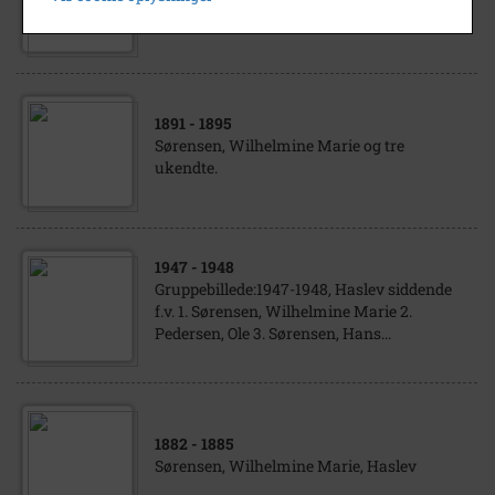
36
1891
- 1895
Sørensen, Wilhelmine Marie og tre
ukendte.
1947
- 1948
Gruppebillede:1947-1948, Haslev siddende
f.v. 1. Sørensen, Wilhelmine Marie 2.
Pedersen, Ole 3. Sørensen, Hans...
1882
- 1885
Sørensen, Wilhelmine Marie, Haslev