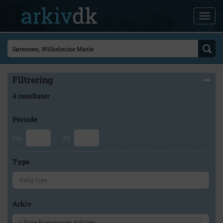
Filtrering
4 resultater
Periode
Fra
Til
Type
Arkiv
×
Faxe Kommunes Arkiver