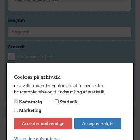
Geografi
Generelt
Vis kun med billeder
Vis kun med filmklip
Vis kun med lydklip
Cookies på arkiv.dk
Vis kun med kilder
arkiv.dk anvender cookies til at forbedre din
brugeroplevelse og til indsamling af statistik.
Vis kun med geo-tag
Nødvendig
Statistik
Marketing
Side 1 af 1
Accepter nødvendige
Accepter valgte
1930
- 1935
Sørensen, Wilhelmine Marie, Bregentvedvej
Vis cookie oplysninger