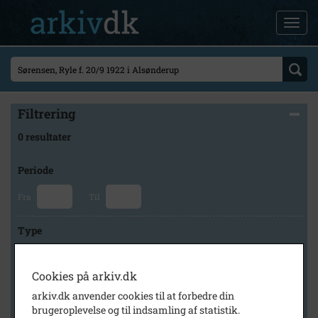
Filtrering
0 resultater
Periode
Fra
Til
Type
Cookies på arkiv.dk
Arkiv
arkiv.dk anvender cookies til at forbedre din
brugeroplevelse og til indsamling af statistik.
×
Lokalarkivet Alsønderup -Tjæreby