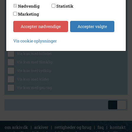
Nødvendig
Statistik
Marketing
Geografi
Accepter nødvendige
Accepter valgte
Vis cookie oplysninger
Generelt
Vis kun med billeder
Vis kun med filmklip
Vis kun med lydklip
Vis kun med kilder
Vis kun med geo-tag
om arkiv.dk
|
arkiver
|
rettigheder og brug
|
faq
|
kontakt