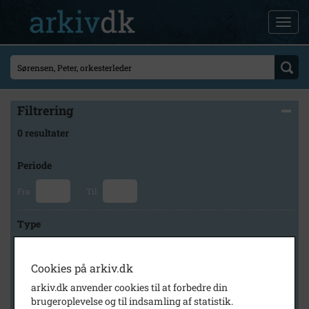
Filtrering
0 resultater
Periode
Fra
Til
Type
Cookies på arkiv.dk
Arkiv
arkiv.dk anvender cookies til at forbedre din
brugeroplevelse og til indsamling af statistik.
×
Stevns Lokalhistoriske Arkiv