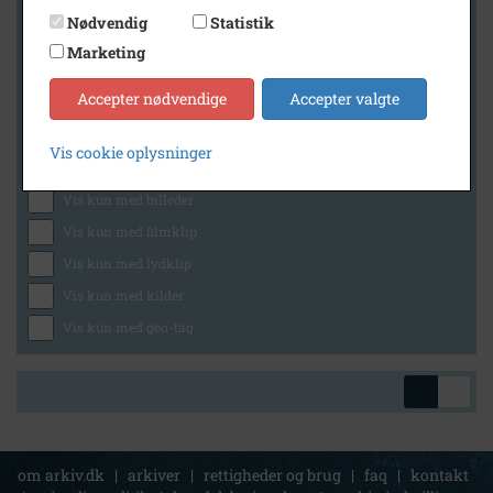
Nødvendig
Statistik
Marketing
Geografi
Accepter nødvendige
Accepter valgte
Vis cookie oplysninger
Generelt
Vis kun med billeder
Vis kun med filmklip
Vis kun med lydklip
Vis kun med kilder
Vis kun med geo-tag
om arkiv.dk
|
arkiver
|
rettigheder og brug
|
faq
|
kontakt