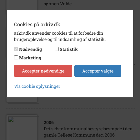
sønnen Valde.
Cookies på arkiv.dk
1935
- 1936
arkiv.dk anvender cookies til at forbedre din
Sadelmager Peter Sørensen med sin mor og
brugeroplevelse og til indsamling af statistik.
sine brødre. Billedet er taget på datteren
Nødvendig
Statistik
Tunils konfirmationsdag i 1935 eller...
Marketing
Accepter nødvendige
Accepter valgte
1945
- 1946
Vognmand Poul Hansen, Kvarmløsevej 46,
Vis cookie oplysninger
med lastbil og medhjælpere
2006
Det sidste kommunalbestyrelsesmøde i den
gamle Tølløse Kommune dec. 2006