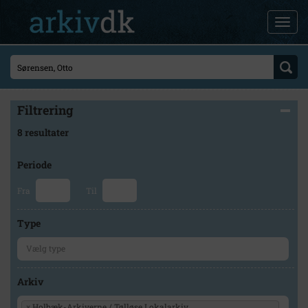
Filtrering
8 resultater
Periode
Fra
Til
Type
Arkiv
×
Holbæk-Arkiverne / Tølløse Lokalarkiv