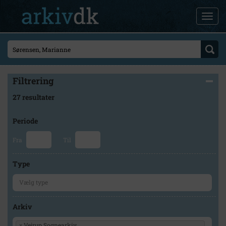
Filtrering
27 resultater
Periode
Fra
Til
Type
Arkiv
×
Vejrup Sognearkiv