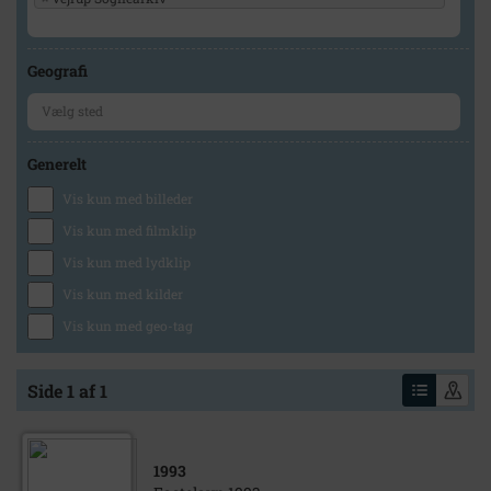
Geografi
Generelt
Vis kun med billeder
Vis kun med filmklip
Vis kun med lydklip
Vis kun med kilder
Vis kun med geo-tag
Side 1 af 1
1993