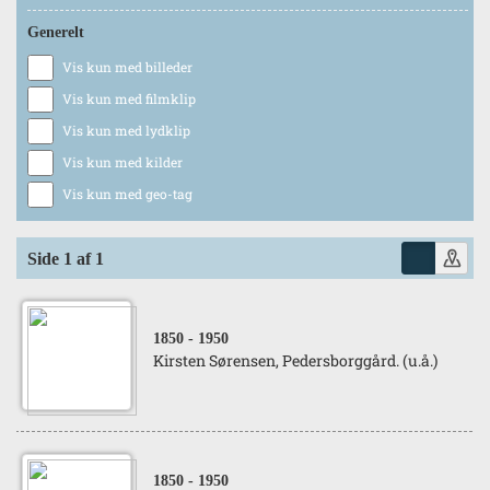
Generelt
Vis kun med billeder
Vis kun med filmklip
Vis kun med lydklip
Vis kun med kilder
Vis kun med geo-tag
Side 1 af 1
1850
- 1950
Kirsten Sørensen, Pedersborggård. (u.å.)
1850
- 1950