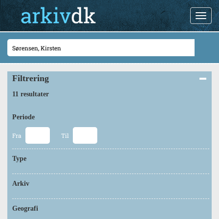
Filtrering
11 resultater
Periode
Fra
Til
Type
Arkiv
Geografi