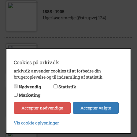
1885
- 1905
Ugerløse smedje (Østrupvej 124).
1945
- 1946
Vognmand Poul Hansen, Kvarmløsevej 46,
Cookies på arkiv.dk
med lastbil og medhjælpere
arkiv.dk anvender cookies til at forbedre din
brugeroplevelse og til indsamling af statistik.
Nødvendig
Statistik
Marketing
1890
- 1920
Ugerløse Smedje, Østrupvej 124
Accepter nødvendige
Accepter valgte
Vis cookie oplysninger