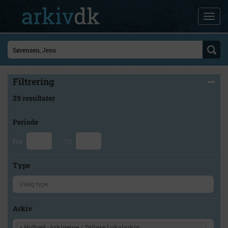
Filtrering
29 resultater
Periode
Fra
Til
Type
Arkiv
×
Holbæk-Arkiverne / Tølløse Lokalarkiv