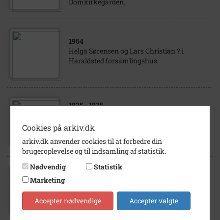
Domkirkegården.
1964
Helga Sørensen og Lars Christian ? i
Haraldsted forsamlingshus.
1925
- 1935
Knud, Tage og Hans Ulrik Sørensen, sønner
af Helga og Anders Sørensen,
Cookies på arkiv.dk
Domkirkegården i Ugerløse.
arkiv.dk anvender cookies til at forbedre din
brugeroplevelse og til indsamling af statistik.
Nødvendig
Statistik
1915
- 1930
Marketing
Helga og Anders Sørensen, Domkirke-
gården i Ugerløse, med sønnen Knud.
Accepter nødvendige
Accepter valgte