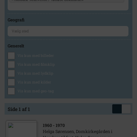
Geografi
Generelt
Vis kun med billeder
Vis kun med filmklip
Vis kun med lydklip
Vis kun med kilder
Vis kun med geo-tag
Side 1 af 1
1960
- 1970
Helga Sørensen, Domkirkegården i