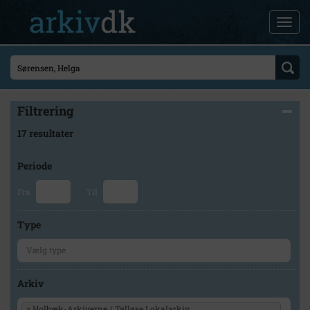
Filtrering
17 resultater
Periode
Fra
Til
Type
Arkiv
×
Holbæk-Arkiverne / Tølløse Lokalarkiv