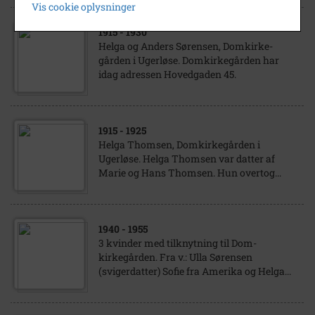
Vis cookie oplysninger
1915
- 1930
Helga og Anders Sørensen, Domkirke-
gården i Ugerløse. Domkirkegården har
idag adressen Hovedgaden 45.
1915
- 1925
Helga Thomsen, Domkirkegården i
Ugerløse. Helga Thomsen var datter af
Marie og Hans Thomsen. Hun overtog...
1940
- 1955
3 kvinder med tilknytning til Dom-
kirkegården. Fra v.: Ulla Sørensen
(svigerdatter) Sofie fra Amerika og Helga...