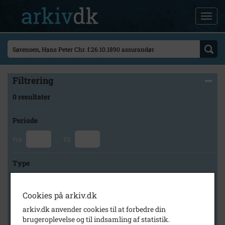
Filtrering
0 resultater
Periode
Fra
Til
Type
Cookies på arkiv.dk
Arkiv
arkiv.dk anvender cookies til at forbedre din
brugeroplevelse og til indsamling af statistik.
×
Slagelse Stads- og Lokalarkiv