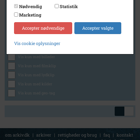
Nødvendig
Statistik
Marketing
Geografi
Accepter nødvendige
Accepter valgte
Vis cookie oplysninger
Generelt
Vis kun med billeder
Vis kun med filmklip
Vis kun med lydklip
Vis kun med kilder
Vis kun med geo-tag
om arkiv.dk
|
arkiver
|
rettigheder og brug
|
faq
|
kontakt