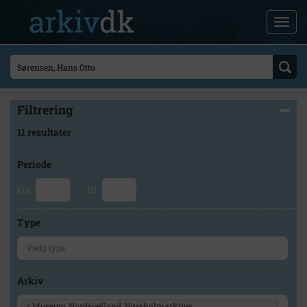
Filtrering
11 resultater
Periode
Fra
Til
Type
Arkiv
×
Museum Nordsjælland, Hørsholmarkivet