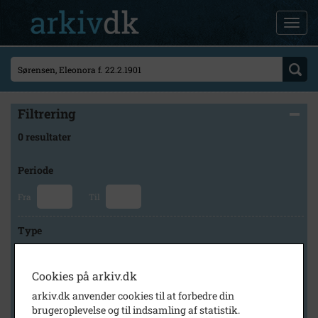
Filtrering
0 resultater
Periode
Fra
Til
Type
Cookies på arkiv.dk
Arkiv
arkiv.dk anvender cookies til at forbedre din
brugeroplevelse og til indsamling af statistik.
×
Slagelse Stads- og Lokalarkiv