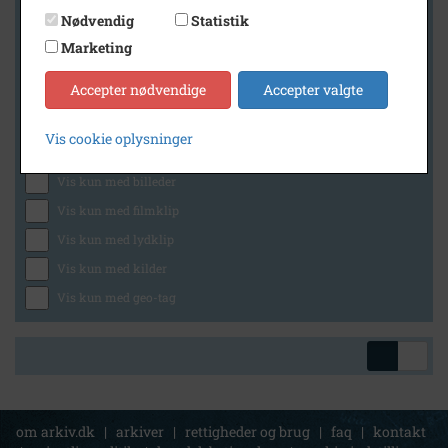
Nødvendig
Statistik
Marketing
Geografi
Accepter nødvendige
Accepter valgte
Vis cookie oplysninger
Generelt
Vis kun med billeder
Vis kun med filmklip
Vis kun med lydklip
Vis kun med kilder
Vis kun med geo-tag
om arkiv.dk
|
arkiver
|
rettigheder og brug
|
faq
|
kontakt