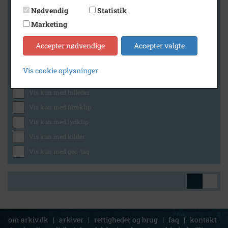
Nødvendig
Statistik
Marketing
Geografi
Accepter nødvendige
Accepter valgte
Vis cookie oplysninger
Generelt
Vis kun med billeder
Vis kun med filmklip
Vis kun med lydklip
Vis kun med kilder
Vis kun med geo-tag
om arkiv.dk
|
arkiver
|
rettigheder og brug
|
faq
|
kontakt