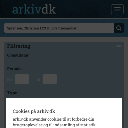
Filtrering
0 resultater
Periode
Fra
Til
Type
Cookies på arkiv.dk
Arkiv
arkiv.dk anvender cookies til at forbedre din
brugeroplevelse og til indsamling af statistik.
×
Slagelse Stads- og Lokalarkiv