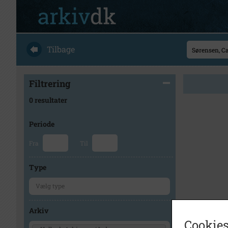
Tilbage
Filtrering
0 resultater
Periode
Fra
Til
Type
Arkiv
Cookies