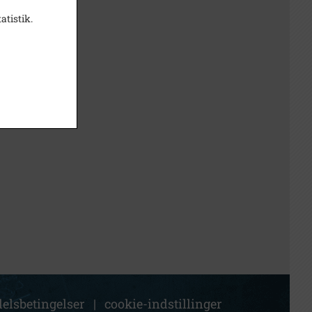
atistik.
elsbetingelser
|
cookie-indstillinger