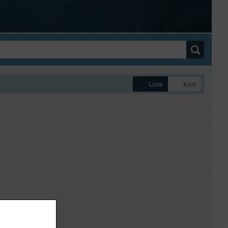
Liste
Kort