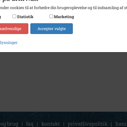
nder cookies til at forbedre din brugeroplevelse og til indsamling af st
g
Statistik
Marketing
 nødvendige
Accepter valgte
plysninger
 og brug
|
faq
|
kontakt
|
privatlivspolitik
|
hand