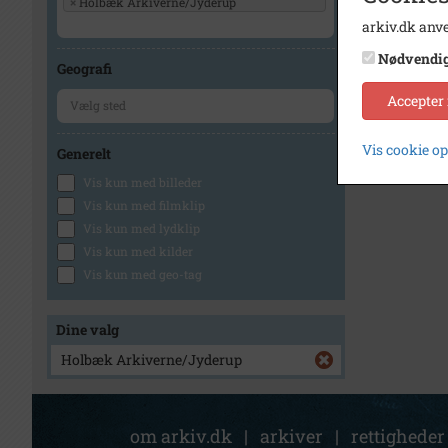
×
Holbæk Arkiverne/Jyderup
arkiv.dk anve
Nødvendi
Geografi
Accepter
Vis cookie o
Generelt
Vis kun med billeder
Vis kun med filmklip
Vis kun med lydklip
Vis kun med kilder
Vis kun med geo-tag
Dine valg
Holbæk Arkiverne/Jyderup
om arkiv.dk
|
arkiver
|
rettigheder