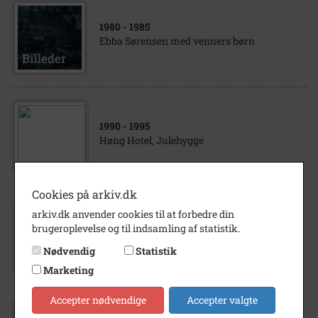
1980
- 1985
Ebba Sørensen med venners børn
1990
- 1995
Høng Hotel, Julehygge
Cookies på arkiv.dk
arkiv.dk anvender cookies til at forbedre din
1990
- 2000
brugeroplevelse og til indsamling af statistik.
Fuglereden i Høng
Nødvendig
Statistik
Marketing
Accepter nødvendige
Accepter valgte
1913