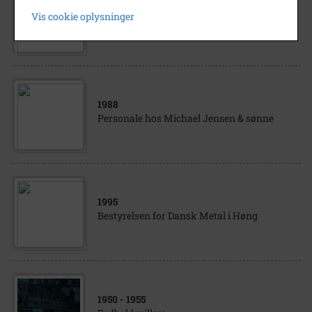
Hansen, Carl Top. Ørslev Ågårdsvej 12 Se F7
Vis cookie oplysninger
på de 29 navngivende personer.
1988
Personale hos Michael Jensen & sønne
1995
Bestyrelsen for Dansk Metal i Høng
1950
- 1955