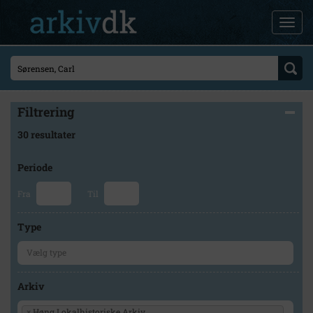
Filtrering
30 resultater
Periode
Fra
Til
Type
Arkiv
×
Høng Lokalhistoriske Arkiv