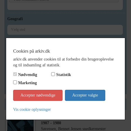
Geografi
Generelt
Cookies på arkiv.dk
Vis kun med billeder
arkiv.dk anvender cookies til at forbedre din brugeroplevelse
Vis kun med filmklip
og til indsamling af statistik.
Vis kun med lydklip
Nødvendig
Statistik
Vis kun med kilder
Marketing
Vis kun med geo-tag
Accepter nødvendige
Accepter valgte
Side 1 af 1
Vis cookie oplysninger
1907
- 1980
Sørensen, Bennet Jensen snedkermester