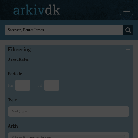
Filtrering
3 resultater
Periode
Fra
Til
Type
Arkiv
×
Faxe Kommunes Arkiver