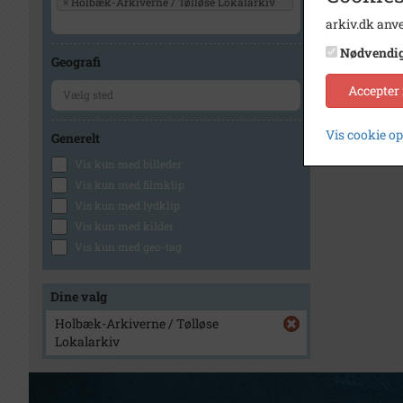
×
Holbæk-Arkiverne / Tølløse Lokalarkiv
arkiv.dk anve
Nødvendi
Geografi
Accepter
Vis cookie o
Generelt
Vis kun med billeder
Vis kun med filmklip
Vis kun med lydklip
Vis kun med kilder
Vis kun med geo-tag
Dine valg
Holbæk-Arkiverne / Tølløse
Lokalarkiv