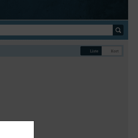
Liste
Kort