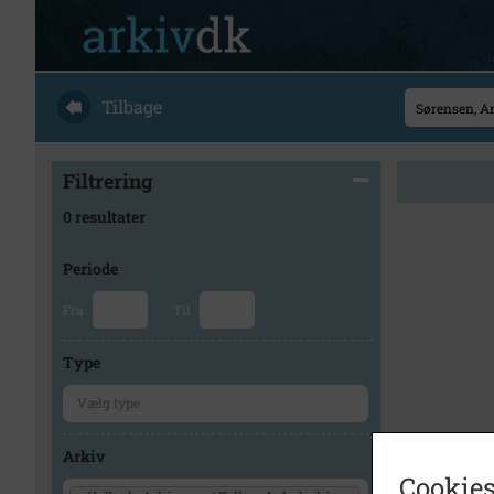
Tilbage
Filtrering
0 resultater
Periode
Fra
Til
Type
Arkiv
Cookies