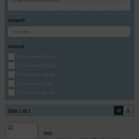
Geografi
Generelt
Vis kun med billeder
Vis kun med filmklip
Vis kun med lydklip
Vis kun med kilder
Vis kun med geo-tag
Side 1 af 1
1931