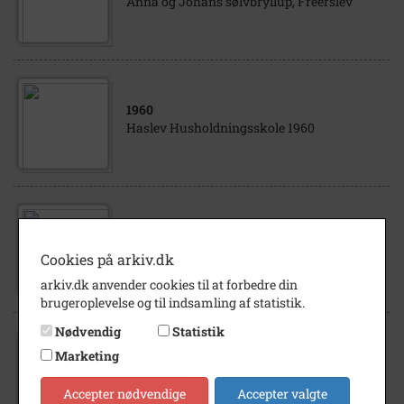
Anna og Johans sølvbryllup, Freerslev
1960
Haslev Husholdningsskole 1960
1921
Søndagsskolemedarbejdere i Ahrens´ have,
Cookies på arkiv.dk
1921.
arkiv.dk anvender cookies til at forbedre din
brugeroplevelse og til indsamling af statistik.
Nødvendig
Statistik
1910
Marketing
Bryllupsselskab, 1910. Ledvogterhuset ved
Pulvergården, Faxe Ladeplads.
Accepter nødvendige
Accepter valgte