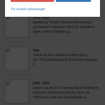
Vis cookie oplysninger
1932
- 1933
Spjellerup-Torøje Gymnastikforenings
gymnaster i sæsonen 1932/33. Billedet er
taget udenfor Spjellerup...
1916
Jakob og Stine Nielsens sølvbryllup
28.7.1916 på Østergård, Skuderløse Bygade
3.
1925
- 1935
Lærere og elever i Teestrup Skole Billedet er
udateret, men formentlig fra slutn. af
1920'erne. Liste over de afbildede er...