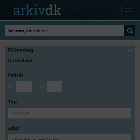
Filtrering
11 resultater
Periode
Fra
Til
Type
Arkiv
×
Faxe Kommunes Arkiver