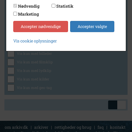
Nødvendig
Statistik
Marketing
Geografi
Accepter nødvendige
Accepter valgte
Vis cookie oplysninger
Generelt
Vis kun med billeder
Vis kun med filmklip
Vis kun med lydklip
Vis kun med kilder
Vis kun med geo-tag
om arkiv.dk
|
arkiver
|
rettigheder og brug
|
faq
|
kontakt