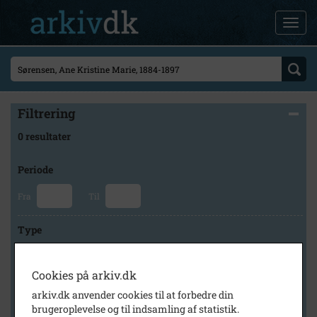
Filtrering
0 resultater
Periode
Fra
Til
Type
Cookies på arkiv.dk
Arkiv
arkiv.dk anvender cookies til at forbedre din
brugeroplevelse og til indsamling af statistik.
×
Odsherred Lokalarkiv