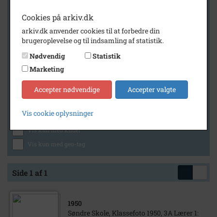
Cookies på arkiv.dk
arkiv.dk anvender cookies til at forbedre din
Geografi
brugeroplevelse og til indsamling af statistik.
Nødvendig
Statistik
Marketing
Generelt
Vis kun med billeder
Accepter nødvendige
Accepter valgte
Vis kun med filmklip
Vis cookie oplysninger
Vis kun med lydklip
Vis kun med kilder
Vis kun med geo-tag
Side 1 af 1
1950
Søndre Skole, Klassefoto 1950, 3A Lærer 1: