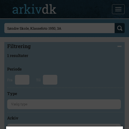
Filtrering
1 resultater
Periode
Fra
Til
Type
Arkiv
×
Holbæk Stadsarkiv