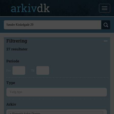
Filtrering
27 resultater
Periode
Fra
Til
Type
Arkiv
×
Historisk Arkiv Dragør