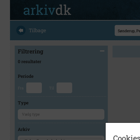
Tilbage
Filtrering
0 resultater
Periode
Fra
Til
Type
Arkiv
Cookies