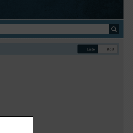
Liste
Kort