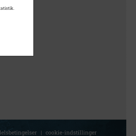
atistik.
elsbetingelser
|
cookie-indstillinger