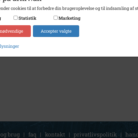
nder cookies til at forbedre din brugeroplevelse og til indsamling af st
g
Statistik
Marketing
 nødvendige
Accepter valgte
plysninger
 og brug
|
faq
|
kontakt
|
privatlivspolitik
|
hand