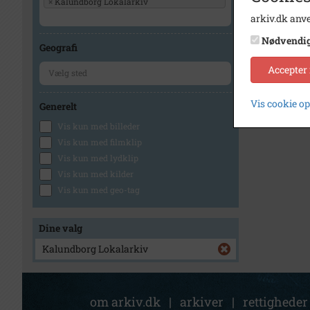
×
Kalundborg Lokalarkiv
arkiv.dk anve
Nødvendi
Geografi
Accepter
Vis cookie o
Generelt
Vis kun med billeder
Vis kun med filmklip
Vis kun med lydklip
Vis kun med kilder
Vis kun med geo-tag
Dine valg
Kalundborg Lokalarkiv
om arkiv.dk
|
arkiver
|
rettigheder