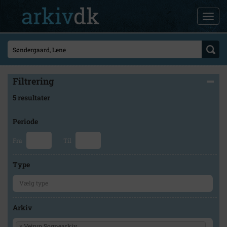
Filtrering
5 resultater
Periode
Fra
Til
Type
Arkiv
×
Vejrup Sognearkiv