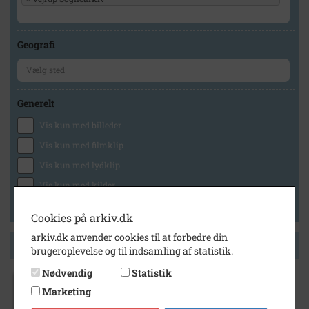
Geografi
Generelt
Vis kun med billeder
Vis kun med filmklip
Vis kun med lydklip
Vis kun med kilder
Vis kun med geo-tag
Cookies på arkiv.dk
arkiv.dk anvender cookies til at forbedre din
Side 1 af 1
brugeroplevelse og til indsamling af statistik.
Nødvendig
Statistik
Marketing
2009