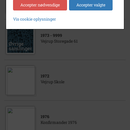
Dyrlægeparken 15
Accepter nødvendige
Accepter valgte
Vis cookie oplysninger
1973
- 9999
Vejrup Storegade 61
1972
Vejrup Skole
1976
Konfirmander 1976