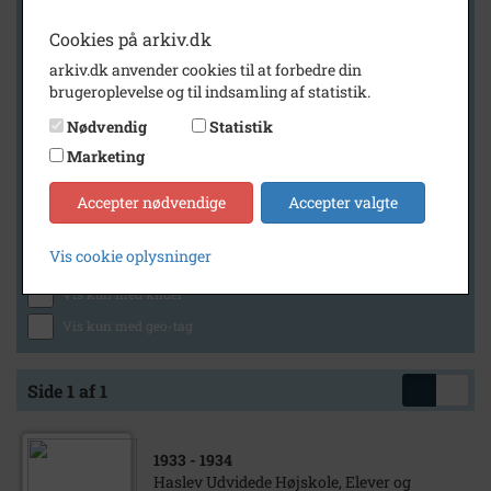
Cookies på arkiv.dk
arkiv.dk anvender cookies til at forbedre din
Geografi
brugeroplevelse og til indsamling af statistik.
Nødvendig
Statistik
Marketing
Generelt
Vis kun med billeder
Accepter nødvendige
Accepter valgte
Vis kun med filmklip
Vis cookie oplysninger
Vis kun med lydklip
Vis kun med kilder
Vis kun med geo-tag
Side 1 af 1
1933
- 1934
Haslev Udvidede Højskole, Elever og