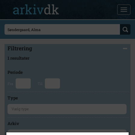
Filtrering
1 resultater
Periode
Fra
Til
Type
Arkiv
×
Faxe Kommunes Arkiver