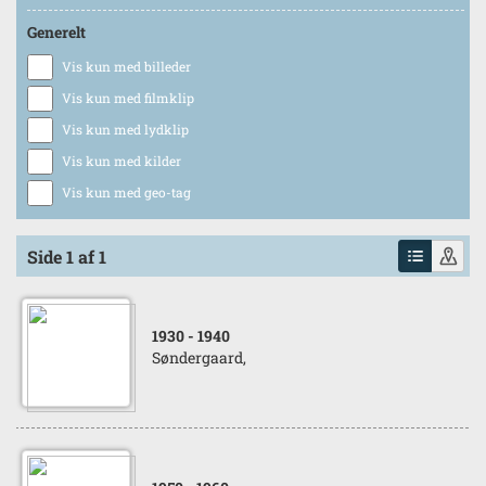
Generelt
Vis kun med billeder
Vis kun med filmklip
Vis kun med lydklip
Vis kun med kilder
Vis kun med geo-tag
Side 1 af 1
1930
- 1940
Søndergaard,