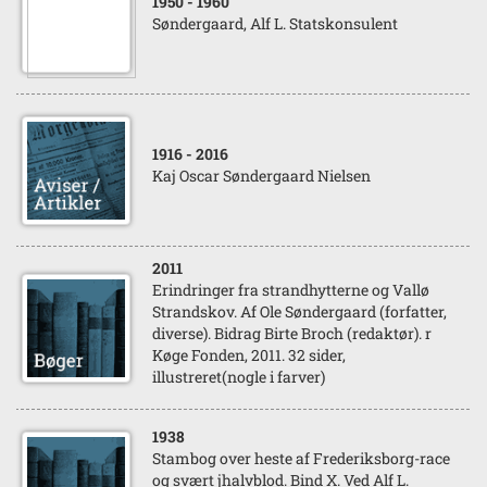
1950
- 1960
Søndergaard, Alf L. Statskonsulent
1916
- 2016
Kaj Oscar Søndergaard Nielsen
2011
Erindringer fra strandhytterne og Vallø
Strandskov. Af Ole Søndergaard (forfatter,
diverse). Bidrag Birte Broch (redaktør). r
Køge Fonden, 2011. 32 sider,
illustreret(nogle i farver)
1938
Stambog over heste af Frederiksborg-race
og svært jhalvblod. Bind X. Ved Alf L.