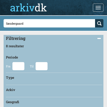
Filtrering
8 resultater
Periode
Fra
Til
Type
Arkiv
Geografi