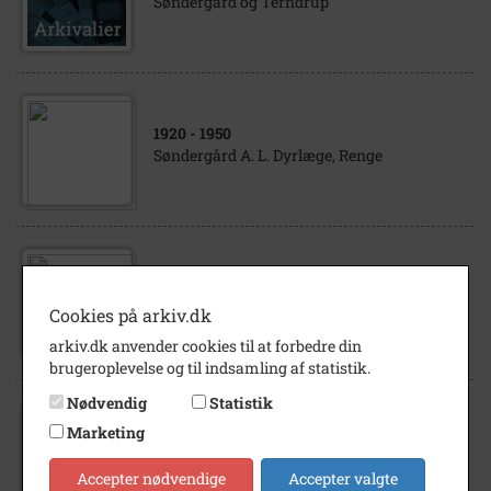
Søndergård og Terndrup
1920
- 1950
Søndergård A. L. Dyrlæge, Renge
1920
- 1950
Søndergård Gydevej 1 Sierslev
Cookies på arkiv.dk
arkiv.dk anvender cookies til at forbedre din
brugeroplevelse og til indsamling af statistik.
Nødvendig
Statistik
1915
- 1920
Marketing
Soldater indkvarteret på Søndergård
Esagervej 5, Magleby
Accepter nødvendige
Accepter valgte