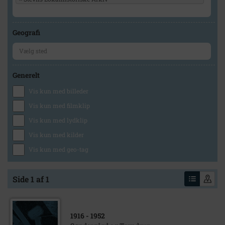
Geografi
Generelt
Vis kun med billeder
Vis kun med filmklip
Vis kun med lydklip
Vis kun med kilder
Vis kun med geo-tag
Side 1 af 1
1916
- 1952