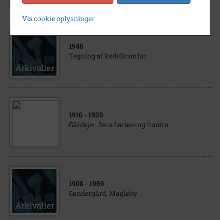
Vis cookie oplysninger
1948
Tegning af kedelkomfur
1910
- 1920
Gårdejer Jens Larsen og hustru
1908
- 1969
Søndergård, Magleby