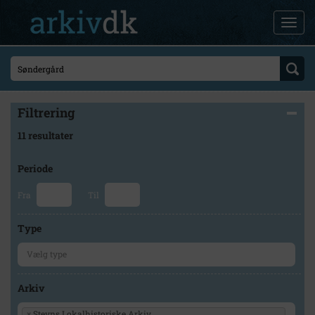
Filtrering
11 resultater
Periode
Fra
Til
Type
Arkiv
×
Stevns Lokalhistoriske Arkiv