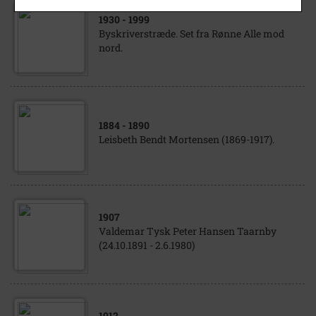
1930
- 1999
Byskriverstræde. Set fra Rønne Alle mod
nord.
1884
- 1890
Leisbeth Bendt Mortensen (1869-1917).
1907
Valdemar Tysk Peter Hansen Taarnby
(24.10.1891 - 2.6.1980)
1912