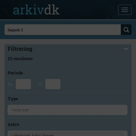
Filtrering
23 resultater
Periode
Fra
Til
Type
Arkiv
×
Historisk Arkiv Dragør