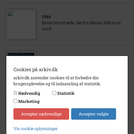
1944
Byskriverstræde. Set fra Rønne Allé mod
nord.
1600
- 2999
Byskriverstræde 6 - se Søgade 2
Cookies på arkiv.dk
arkiv.dk anvender cookies til at forbedre din
brugeroplevelse og til indsamling af statistik.
Nødvendig
Statistik
1902
- 1904
Marketing
Martha Garda Jansen (1897-1918) og Olga
Alvilda Jansen (1893-1976) i amagerdragt.
Accepter nødvendige
Accepter valgte
Vis cookie oplysninger