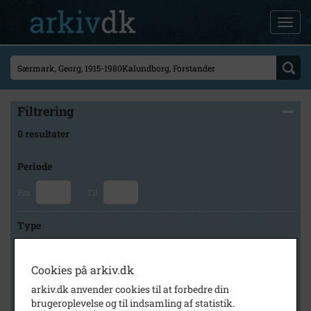
Filtrering
0 resultater
Periode
Fra
Til
Type
Cookies på arkiv.dk
Arkiv
arkiv.dk anvender cookies til at forbedre din
brugeroplevelse og til indsamling af statistik.
×
Kalundborg Lokalarkiv