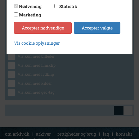
Nødvendig
Statistik
Marketing
Geografi
Accepter nødvendige
Accepter valgte
Vis cookie oplysninger
Generelt
Vis kun med billeder
Vis kun med filmklip
Vis kun med lydklip
Vis kun med kilder
Vis kun med geo-tag
om arkiv.dk
|
arkiver
|
rettigheder og brug
|
faq
|
kontakt