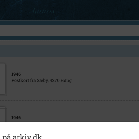
1946
Postkort fra Sæby, 4270 Høng
1946
Postkort fra Sæby
 på arkiv.dk