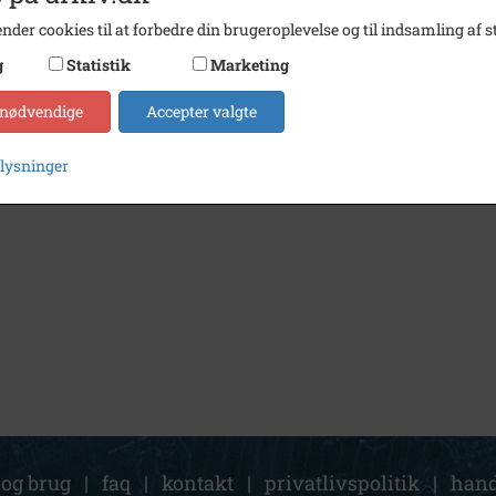
nder cookies til at forbedre din brugeroplevelse og til indsamling af st
g
Statistik
Marketing
 nødvendige
Accepter valgte
plysninger
 og brug
|
faq
|
kontakt
|
privatlivspolitik
|
hand