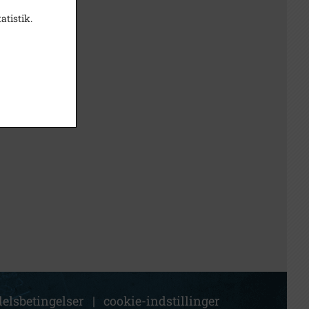
atistik.
elsbetingelser
|
cookie-indstillinger