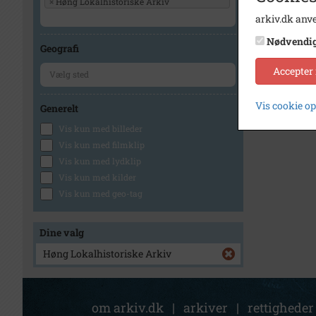
×
Høng Lokalhistoriske Arkiv
arkiv.dk anve
1
Nødvendi
Geografi
Accepter
Vis cookie o
Generelt
Vis kun med billeder
Vis kun med filmklip
Vis kun med lydklip
Vis kun med kilder
Vis kun med geo-tag
Dine valg
Høng Lokalhistoriske Arkiv
om arkiv.dk
|
arkiver
|
rettigheder