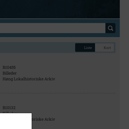
Liste
Kort
B10455
Billeder
Høng Lokalhistoriske Arkiv
B10132
Billeder
Høng Lokalhistoriske Arkiv