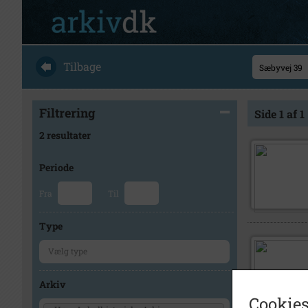
Tilbage
Filtrering
Side 1 af 1
2 resultater
Periode
Fra
Til
Type
Arkiv
Cookies