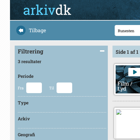
Tilbage
Filtrering
Side 1 af 1
3 resultater
Periode
Fra
Til
Type
Arkiv
Geografi