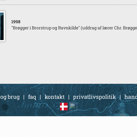
1998
"Brøgger i Brorstrup og Ravnkilde" (uddrag af lærer Chr. Brøgg
 og brug
|
faq
|
kontakt
|
privatlivspolitik
|
hand