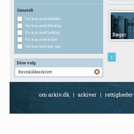
Generelt
Vis kun med billeder
Vis kun med filmklip
Vis kun med lydklip
Vis kun med kilder
Vis kun med geo-tag
1
Dine valg
Ravnkildearkivet
om arkiv.dk
|
arkiver
|
rettigheder