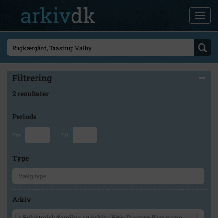
Filtrering
2 resultater
Periode
Fra
Til
Type
Arkiv
×
Byhistorisk Samling og Arkiv i Høje-Taastrup Kommune