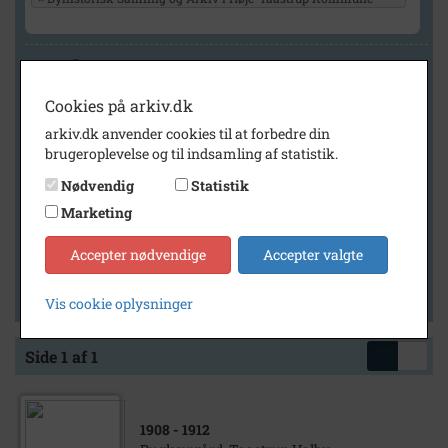
Geografi
Cookies på arkiv.dk
arkiv.dk anvender cookies til at forbedre din
Generelt
brugeroplevelse og til indsamling af statistik.
Vis kun med billeder
Nødvendig
Statistik
Vis kun med filmklip
Marketing
Vis kun med lydklip
Accepter nødvendige
Accepter valgte
Vis kun med kilder
Vis kun med geo-tag
Vis cookie oplysninger
Side 1 af 1
1908
- 1912