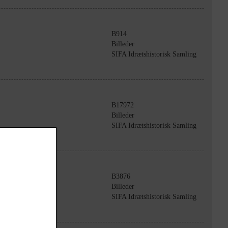
B914
Billeder
SIFA Idrætshistorisk Samling
B17972
Billeder
SIFA Idrætshistorisk Samling
B3876
Billeder
. År 2006
SIFA Idrætshistorisk Samling