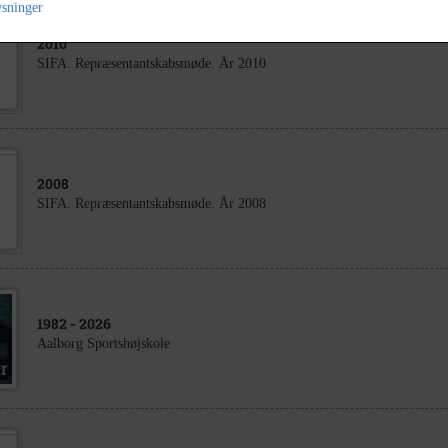
ysninger
2010
SIFA. Repræsentantskabsmøde. År 2010
2008
SIFA. Repræsentantskabsmøde. År 2008
1982
- 2026
Aalborg Sportshøjskole