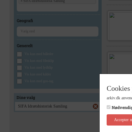
×
SIFA Idrætshistorisk Samling
Geografi
Generelt
Vis kun med billeder
Vis kun med filmklip
Vis kun med lydklip
Vis kun med kilder
Vis kun med geo-tag
Cookies 
Dine valg
arkiv.dk anvend
SIFA Idrætshistorisk Samling
Nødvendi
Accepter 