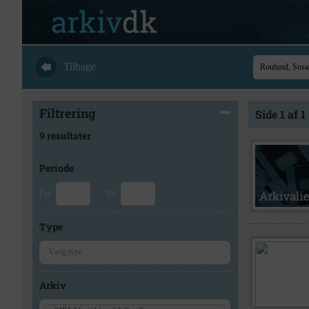
Tilbage
Filtrering
Side 1 af 1
9 resultater
Periode
Fra
Til
Type
Arkiv