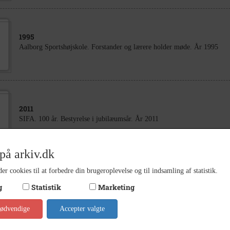
1995
Aalborg Sportshøjskole. Forstander og lærere holder møde. År 1995
2011
SIFA. 100 år. Bestyrelse i jubilæumsår. År 2011
på arkiv.dk
er cookies til at forbedre din brugeroplevelse og til indsamling af statistik.
2006
g
Statistik
Marketing
SIFA. Billeder fra begivenheder i år 2006. Bl.a. repræsentantskabsmøde
nødvendige
Accepter valgte