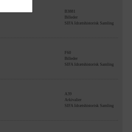
B3881
Billeder
SIFA Idrætshistorisk Samling
F60
Billeder
SIFA Idrætshistorisk Samling
A39
Arkivalier
SIFA Idrætshistorisk Samling