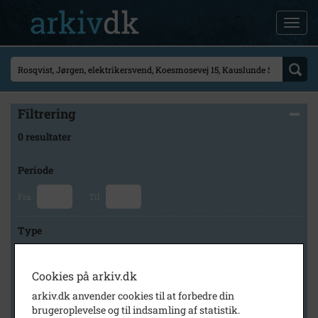
Filtrering
0 resultater
Periode
Fra
Til
Type
Cookies på arkiv.dk
Arkiv
arkiv.dk anvender cookies til at forbedre din
brugeroplevelse og til indsamling af statistik.
×
Kauslunde-Gamborg lokalhistoriske Arkiv