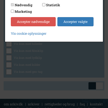
Nødvendig
Statistik
Marketing
Geografi
Accepter nødvendige
Accepter valgte
Vis cookie oplysninger
Generelt
Vis kun med billeder
Vis kun med filmklip
Vis kun med lydklip
Vis kun med kilder
Vis kun med geo-tag
om arkiv.dk
|
arkiver
|
rettigheder og brug
|
faq
|
kontakt