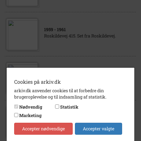
1959
- 1961
Roskildevej 415. Set fra Roskildevej.
1959
- 1961
Roskildevej 415. Set fra Roskildevej.
Cookies på arkiv.dk
arkiv.dk anvender cookies til at forbedre din
brugeroplevelse og til indsamling af statistik.
Nødvendig
Statistik
Marketing
1959
- 1961
Roskildevej 415. Interiør. Trappe.
Accepter nødvendige
Accepter valgte