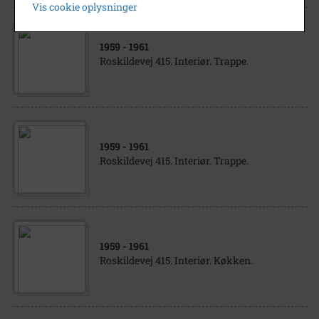
Vis cookie oplysninger
1959
- 1961
Roskildevej 415. Interiør. Trappe.
1959
- 1961
Roskildevej 415. Interiør. Trappe.
1959
- 1961
Roskildevej 415. Interiør. Køkken.