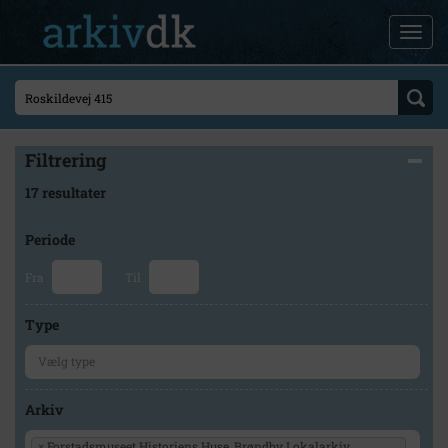
Filtrering
17 resultater
Periode
Fra
Til
Type
Arkiv
×
Forstadsmuseet Historiens Huse, Brøndby Lokalarkiv