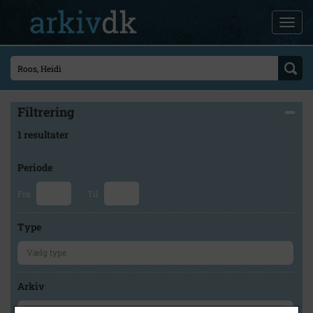
Filtrering
1 resultater
Periode
Fra
Til
Type
Arkiv
×
Stevns Lokalhistoriske Arkiv