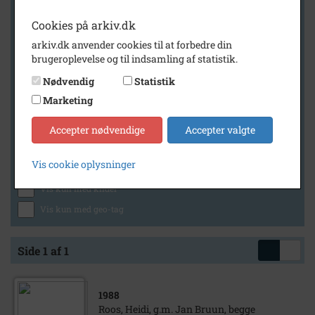
Cookies på arkiv.dk
arkiv.dk anvender cookies til at forbedre din
Geografi
brugeroplevelse og til indsamling af statistik.
Nødvendig
Statistik
Marketing
Generelt
Vis kun med billeder
Accepter nødvendige
Accepter valgte
Vis kun med filmklip
Vis cookie oplysninger
Vis kun med lydklip
Vis kun med kilder
Vis kun med geo-tag
Side 1 af 1
1988
Roos, Heidi, g.m. Jan Bruun, begge