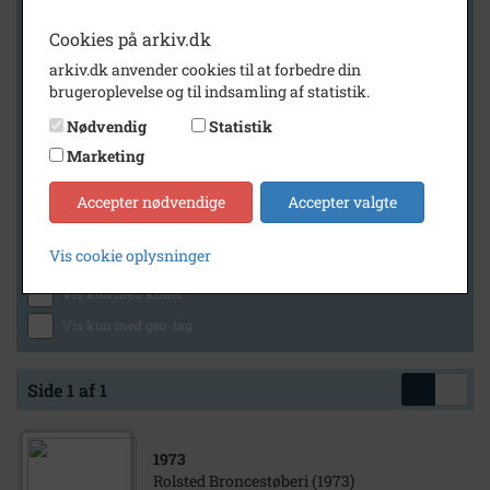
Cookies på arkiv.dk
arkiv.dk anvender cookies til at forbedre din
Geografi
brugeroplevelse og til indsamling af statistik.
Nødvendig
Statistik
Marketing
Generelt
Vis kun med billeder
Accepter nødvendige
Accepter valgte
Vis kun med filmklip
Vis cookie oplysninger
Vis kun med lydklip
Vis kun med kilder
Vis kun med geo-tag
Side 1 af 1
1973
Rolsted Broncestøberi (1973)