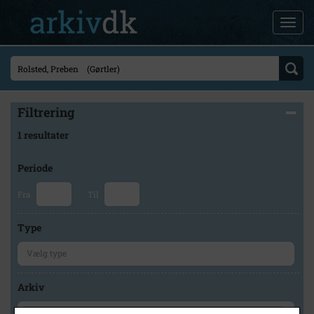
Filtrering
1 resultater
Periode
Fra
Til
Type
Arkiv
×
Herlev Kommunes Lokalarkiv