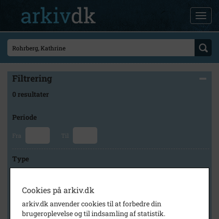
Filtrering
0 resultater
Periode
Fra
Til
Type
Cookies på arkiv.dk
Arkiv
arkiv.dk anvender cookies til at forbedre din
brugeroplevelse og til indsamling af statistik.
×
Holbæk-Arkiverne / Tølløse Lokalarkiv