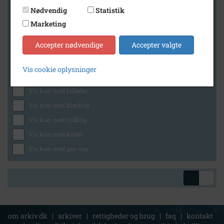
Nødvendig
Statistik
Marketing
Geografi
Accepter nødvendige
Accepter valgte
Vis cookie oplysninger
Generelt
Vis kun med billeder
Vis kun med filmklip
Vis kun med lydklip
Vis kun med kilder
Vis kun med geo-tag
om arkiv.dk
|
arkiver
|
rettigheder og brug
|
faq
|
kontakt