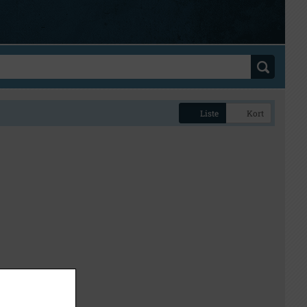
Liste
Kort