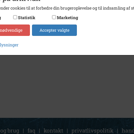
nder cookies til at forbedre din brugeroplevelse og til indsamling af st
g
Statistik
Marketing
 nødvendige
Accepter valgte
plysninger
 og brug
|
faq
|
kontakt
|
privatlivspolitik
|
hand