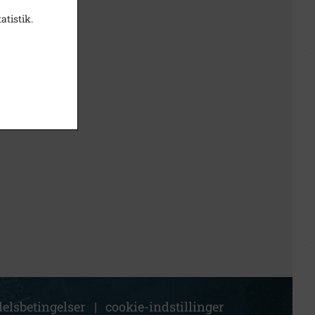
atistik.
elsbetingelser
|
cookie-indstillinger