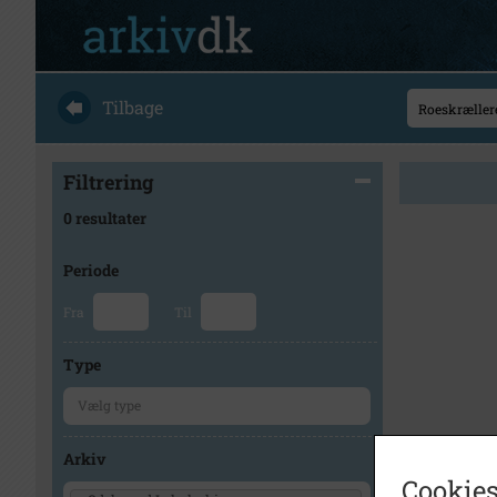
Tilbage
Filtrering
0 resultater
Periode
Fra
Til
Type
Arkiv
Cookies