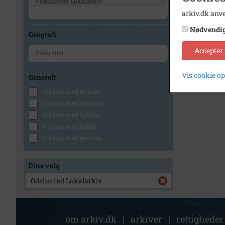
×
Odsherred Lokalarkiv
arkiv.dk anve
Nødvendi
Geografi
Accepter
Vis cookie o
Generelt
Vis kun med billeder
Vis kun med filmklip
Vis kun med lydklip
Vis kun med kilder
Vis kun med geo-tag
Dine valg
Odsherred Lokalarkiv
om arkiv.dk
|
arkiver
|
rettigheder