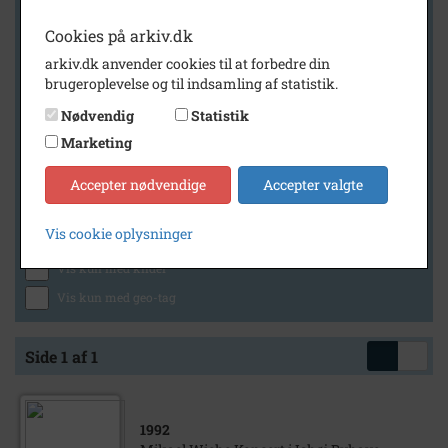
Cookies på arkiv.dk
arkiv.dk anvender cookies til at forbedre din
Geografi
brugeroplevelse og til indsamling af statistik.
Nødvendig
Statistik
Marketing
Generelt
Vis kun med billeder
Accepter nødvendige
Accepter valgte
Vis kun med filmklip
Vis cookie oplysninger
Vis kun med lydklip
Vis kun med kilder
Vis kun med geo-tag
Side 1 af 1
1992