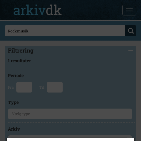
Filtrering
1 resultater
Periode
Fra
Til
Type
Arkiv
×
Ishøj Lokalhistoriske Arkiv