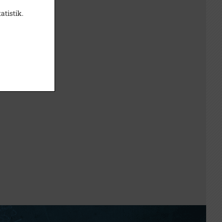
atistik.