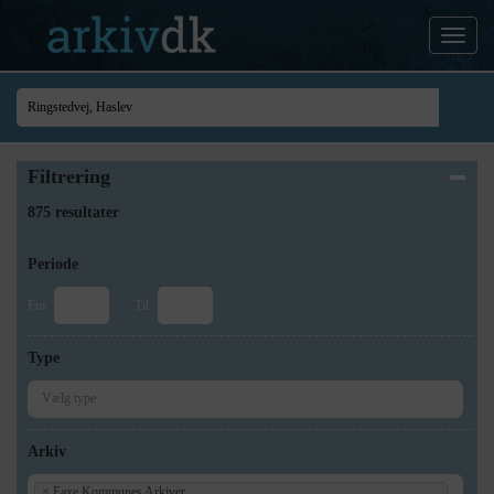
Filtrering
875 resultater
Periode
Fra
Til
Type
Arkiv
×
Faxe Kommunes Arkiver