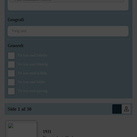
Geografi
Generelt
Vis kun med billeder
Vis kun med filmklip
Vis kun med lydklip
Vis kun med kilder
Vis kun med geo-tag
Side 1 af 30
1931