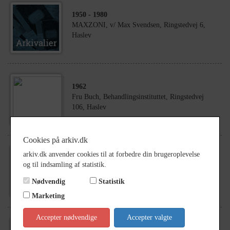
1950
- 1980
MAXZONI, v/ Max Svendsen, Ringstedvej 6,
Haslev
1962
Fru Buch, Behandlingsinstituttet, Ringstedvej
106, Haslev
Cookies på arkiv.dk
arkiv.dk anvender cookies til at forbedre din brugeroplevelse
1974
og til indsamling af statistik.
Ringstedvej 59, Haslev
Nødvendig
Statistik
Marketing
Accepter nødvendige
Accepter valgte