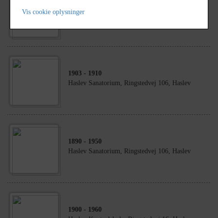
1974
Vis cookie oplysninger
Ringstedvej 59, Haslev
1903
- 1910
Haslev Sanatorium, Ringstedvej 106, Haslev
1890
- 1950
Haslev Sanatorium, Ringstedvej 106, Haslev
1900
- 1960