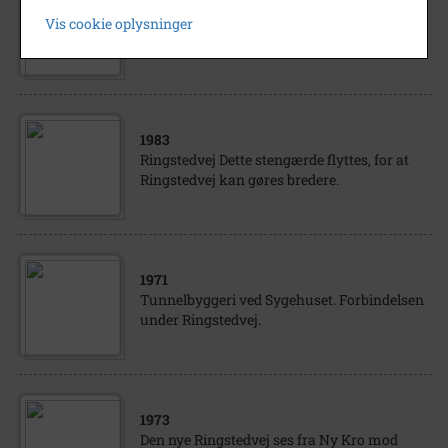
1900
Vis cookie oplysninger
Ringstedvej - Arbejdsanstalten.
1983
Ringstedvej Dette stengærde flyttes, for at
Ringstedvej kan gøres bredere.
1971
Tunnelbyggeri ved Sygehuset. Forbindelsen
under Ringstedvej.
1973
Den nye Ringstedvej ses fra Ny Kro mod