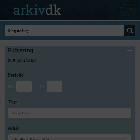
Filtrering
209 resultater
Periode
Fra
Til
Type
Arkiv
×
Holbæk Stadsarkiv