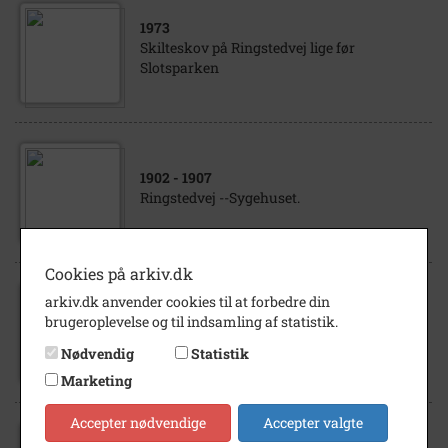
1973
Skilteskov på Ringstedvej lige før
Slotsparken
1902
- 1907
Ringstedvej --Sygehuset.
Cookies på arkiv.dk
arkiv.dk anvender cookies til at forbedre din
1900
brugeroplevelse og til indsamling af statistik.
Ringstedvej - Sygehuset.
Nødvendig
Statistik
Marketing
Accepter nødvendige
Accepter valgte