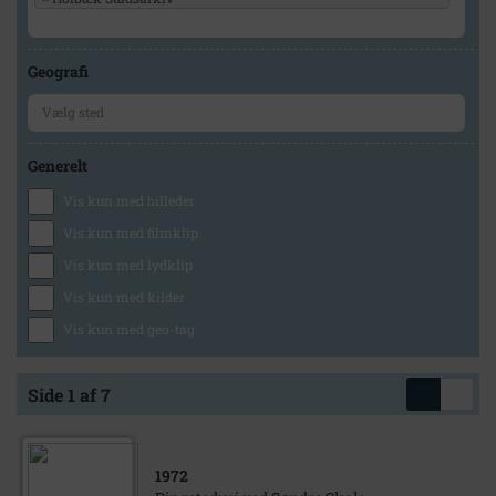
Geografi
Generelt
Vis kun med billeder
Vis kun med filmklip
Vis kun med lydklip
Vis kun med kilder
Vis kun med geo-tag
Side 1 af 7
1972