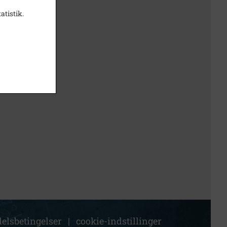
atistik.
elsbetingelser
|
cookie-indstillinger