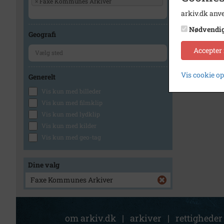
×
Faxe Kommunes Arkiver
arkiv.dk anve
Nødvendi
Geografi
Accepter
Vis cookie o
Generelt
Vis kun med billeder
Vis kun med filmklip
Vis kun med lydklip
Vis kun med kilder
Vis kun med geo-tag
Dine valg
Faxe Kommunes Arkiver
om arkiv.dk
|
arkiver
|
rettigheder