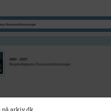
1880
- 2007
Ringstedegnens Husmandsforeninger
 på arkiv.dk