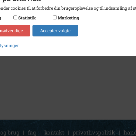
nder cookies til at forbedre din brugeroplevelse og til indsamling af st
g
Statistik
Marketing
 nødvendige
Accepter valgte
plysninger
 og brug
|
faq
|
kontakt
|
privatlivspolitik
|
hand