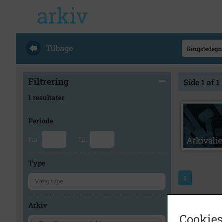
Tilbage
Filtrering
Side 1 af 1
1 resultater
Periode
Fra
Til
Type
1
Arkiv
Cookies