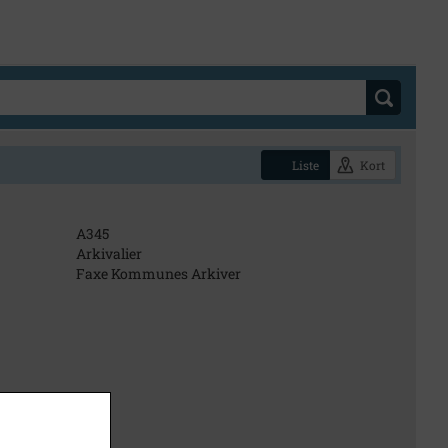
Liste
Kort
A345
Arkivalier
Faxe Kommunes Arkiver