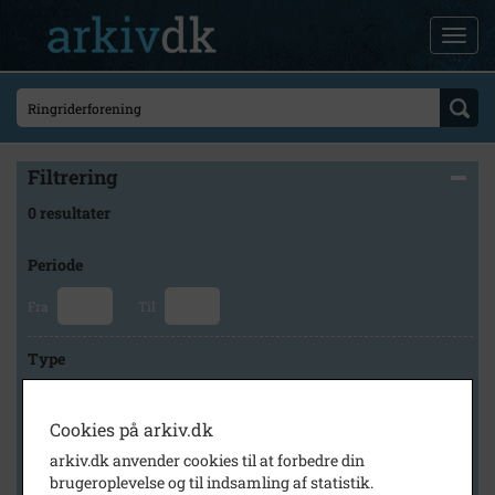
Filtrering
0 resultater
Periode
Fra
Til
Type
Cookies på arkiv.dk
Arkiv
arkiv.dk anvender cookies til at forbedre din
brugeroplevelse og til indsamling af statistik.
×
Faxe Kommunes Arkiver