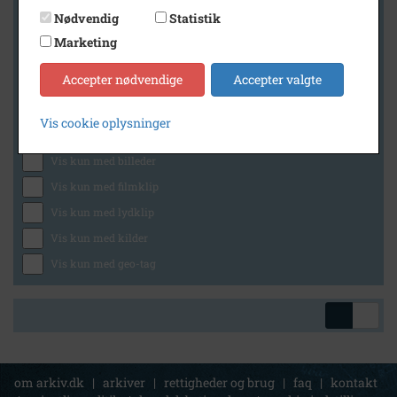
Nødvendig
Statistik
Marketing
Geografi
Accepter nødvendige
Accepter valgte
Vis cookie oplysninger
Generelt
Vis kun med billeder
Vis kun med filmklip
Vis kun med lydklip
Vis kun med kilder
Vis kun med geo-tag
om arkiv.dk
|
arkiver
|
rettigheder og brug
|
faq
|
kontakt