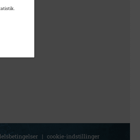
atistik.
elsbetingelser
|
cookie-indstillinger