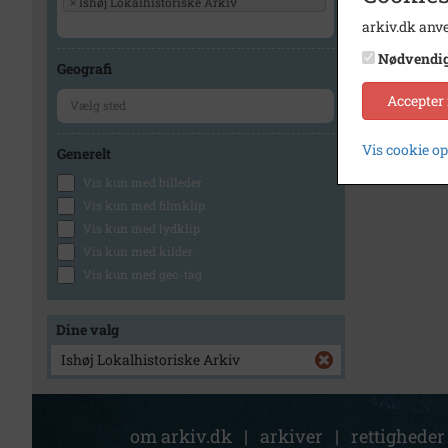
×
Ishøj Lokalhistoriske Arkiv
arkiv.dk anve
Nødvendi
Geografi
Accepter
Vis cookie o
Generelt
Vis kun med billeder
Vis kun med filmklip
Vis kun med lydklip
Vis kun med kilder
Vis kun med geo-tag
Dine valg
Ishøj Lokalhistoriske Arkiv
om arkiv.dk
|
arkiver
|
rettigheder