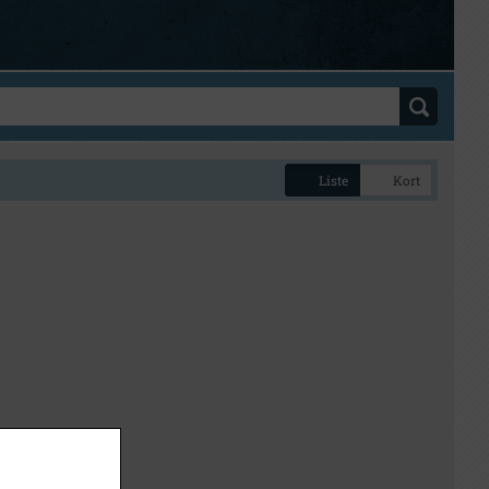
Liste
Kort