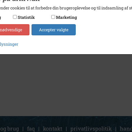
nder cookies til at forbedre din brugeroplevelse og til indsamling af st
g
Statistik
Marketing
 nødvendige
Accepter valgte
plysninger
 og brug
|
faq
|
kontakt
|
privatlivspolitik
|
hand