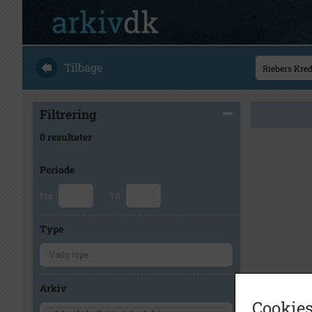
Tilbage
Filtrering
0 resultater
Periode
Fra
Til
Type
Arkiv
Cookies