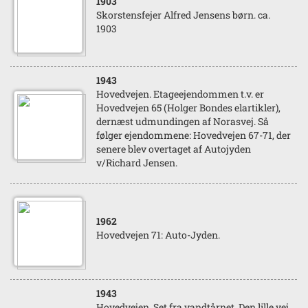
1903
Skorstensfejer Alfred Jensens børn. ca.
1903
1943
Hovedvejen. Etageejendommen t.v. er
Hovedvejen 65 (Holger Bondes elartikler),
dernæst udmundingen af Norasvej. Så
følger ejendommene: Hovedvejen 67-71, der
senere blev overtaget af Autojyden
v/Richard Jensen.
1962
Hovedvejen 71: Auto-Jyden.
1943
Hovedvejen. Set fra vandtårnet. Den lille vej