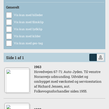
Generelt
Vis kun med billeder
Vis kun med filmklip
Vis kun med lydklip
Vis kun med kilder
Vis kun med geo-tag
Side 1 af 1
1963
Hovedvejen 67-71: Auto-Jyden. Til venstre
Norasvejs udmunding. Udvidet og
ombygget med værksted og servicestation
af Richard Jensen, aut.
Folkevognsforhandler siden 1955.